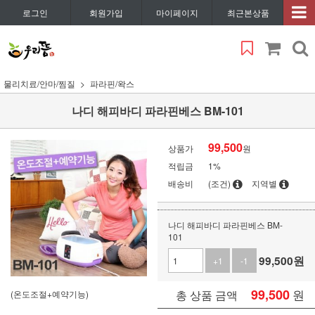
로그인
회원가입
마이페이지
최근본상품
물리치료/안마/찜질
파라핀/왁스
나디 해피바디 파라핀베스 BM-101
99,500
상품가
원
적립금
1%
배송비
(조건)
지역별
나디 해피바디 파라핀베스 BM-
101
99,500
원
+1
-1
99,500
원
총 상품 금액
(온도조절+예약기능)