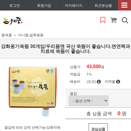
로그인
회원가입
마이페이지
최근본상품
뜸제품
미니뜸,일회용뜸
강화옹기쑥뜸 30개입/우리몸엔 국산 쑥뜸이 좋습니다.면연력과
치료에 쑥뜸이 좋습니다.
43,500
상품가
원
적립금
1%
배송비
(조건)
지역별
열감
0
원
총 상품 금액
열감에 따라 강약 선택가능/강화약쑥
관심상품