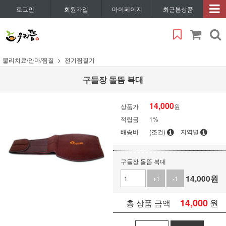
로그인
회원가입
마이페이지
최근본상품
물리치료/안마/찜질
전기찜질기
구들장 돌뜸 복대
14,000
상품가
원
적립금
1%
배송비
(조건)
지역별
구들장 돌뜸 복대
14,000
원
+1
-1
14,000
원
총 상품 금액