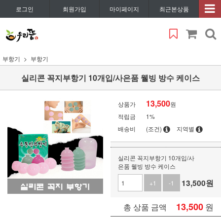
로그인
회원가입
마이페이지
최근본상품
부항기
부항기
실리콘 꼭지부항기 10개입/사은품 웰빙 방수 케이스
13,500
상품가
원
적립금
1%
배송비
(조건)
지역별
실리콘 꼭지부항기 10개입/사
은품 웰빙 방수 케이스
13,500
원
+1
-1
13,500
원
총 상품 금액