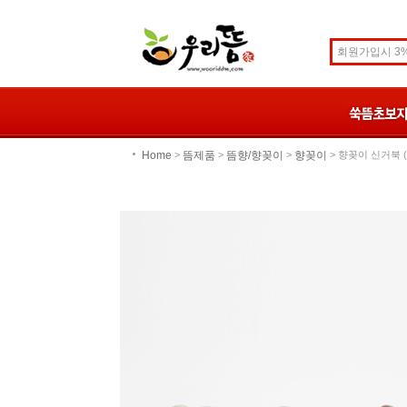
Home
뜸제품
뜸향/향꽂이
향꽂이
>
>
>
> 향꽂이 신거북 