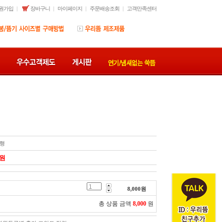
원가입
장바구니
마이페이지
주문배송조회
고객만족센터
행
원
8,000
원
총 상품 금액
8,000
원