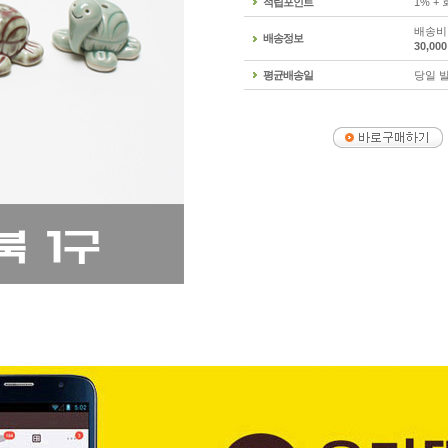
적립포인트
1% +
배송비 
배송정보
30,0
평균배송일
당일 발