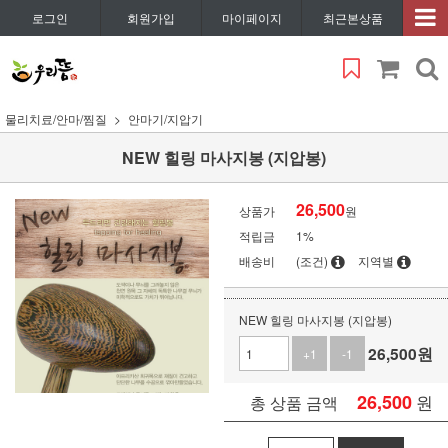
로그인
회원가입
마이페이지
최근본상품
물리치료/안마/찜질
안마기/지압기
NEW 힐링 마사지봉 (지압봉)
26,500
상품가
원
적립금
1%
배송비
(조건)
지역별
NEW 힐링 마사지봉 (지압봉)
26,500
원
+1
-1
26,500
원
총 상품 금액