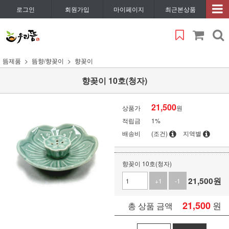
로그인
회원가입
마이페이지
최근본상품
뜸제품
뜸향/향꽂이
향꽂이
향꽂이 10호(청자)
21,500
상품가
원
적립금
1%
배송비
(조건)
지역별
향꽂이 10호(청자)
21,500
원
+1
-1
21,500
원
총 상품 금액