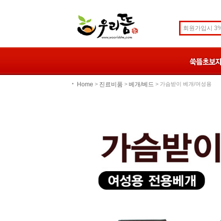
Home
진료비품
베개/베드
>
>
> 가슴받이 베개/여성용