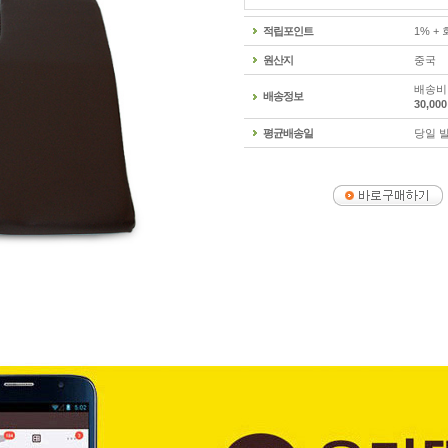
적립포인트
1% +
원산지
중국
배송비 
배송정보
30,0
평균배송일
당일 발