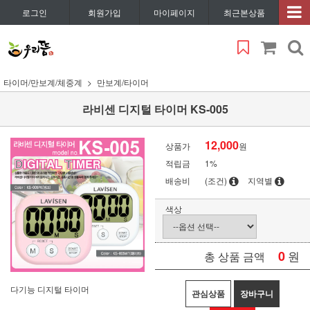
로그인
회원가입
마이페이지
최근본상품
타이머/만보계/체중계
만보계/타이머
라비센 디지털 타이머 KS-005
12,000
상품가
원
적립금
1%
배송비
(조건)
지역별
색상
0
원
총 상품 금액
다기능 디지털 타이머
관심상품
장바구니