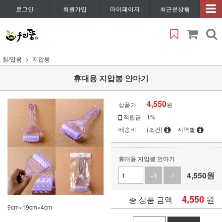
로그인
회원가입
마이페이지
최근본상품
침/압봉
지압봉
휴대용 지압봉 안마기
4,550
상품가
원
적립금
1%
배송비
(조건)
지역별
휴대용 지압봉 안마기
4,550
원
+1
-1
4,550
원
총 상품 금액
9cm×19cm×4cm