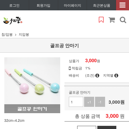
로그인
회원가입
마이페이지
최근본상품
침/압봉
지압봉
골프공 안마기
3,000
상품가
원
적립금
1%
배송비
(조건)
지역별
골프공 안마기
3,000
원
+1
-1
3,000
원
총 상품 금액
32cm×4.2cm