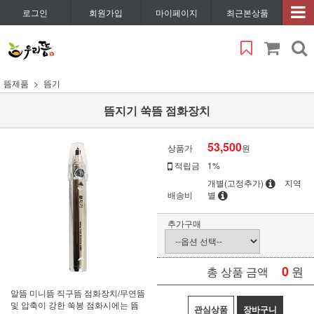
로그인
회원가입
마이페이지
최근본상품
뜸제품
뜸기
뜸지기 쑥뜸 점화장치
53,500
상품가
원
적립금
1%
개별(고정추가)
지역
배송비
별
추가구매
0
원
총 상품 금액
알뜸 미니뜸 직구뜸 점화장치/무연뜸
및 압축이 강한 쑥봉 점화시에는 뜸
관심상품
장바구니