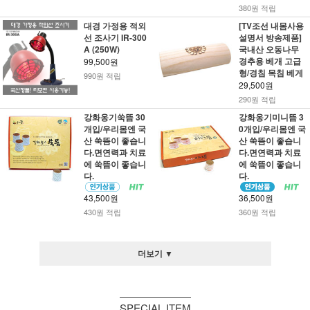
380원 적립
대경 가정용 적외
[TV조선 내몸사용
선 조사기 IR-300
설명서 방송제품]
A (250W)
국내산 오동나무
경추용 베개 고급
99,500원
형/경침 목침 베게
990원 적립
29,500원
290원 적립
강화옹기쑥뜸 30
강화옹기미니뜸 3
개입/우리몸엔 국
0개입/우리몸엔 국
산 쑥뜸이 좋습니
산 쑥뜸이 좋습니
다.면연력과 치료
다.면연력과 치료
에 쑥뜸이 좋습니
에 쑥뜸이 좋습니
다.
다.
43,500원
36,500원
430원 적립
360원 적립
더보기 ▼
SPECIAL ITEM