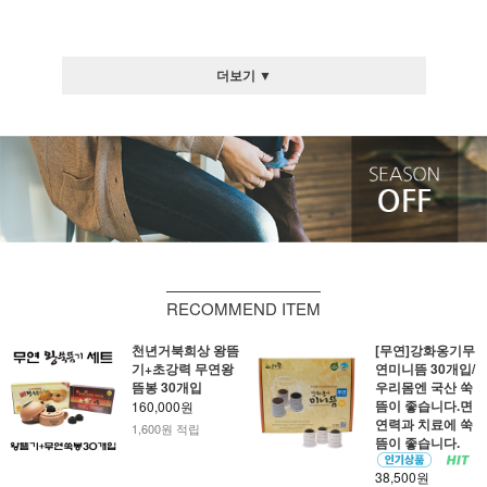
더보기 ▼
RECOMMEND ITEM
천년거북희상 왕뜸
[무연]강화옹기무
기+초강력 무연왕
연미니뜸 30개입/
뜸봉 30개입
우리몸엔 국산 쑥
뜸이 좋습니다.면
160,000원
연력과 치료에 쑥
1,600원 적립
뜸이 좋습니다.
38,500원