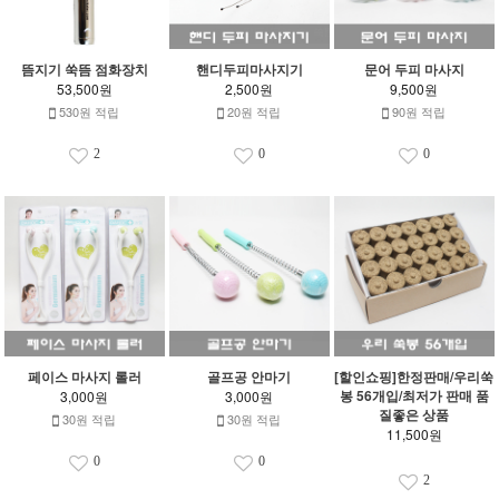
뜸지기 쑥뜸 점화장치
핸디두피마사지기
문어 두피 마사지
53,500원
2,500원
9,500원
530원 적립
20원 적립
90원 적립
2
0
0
페이스 마사지 롤러
골프공 안마기
[할인쇼핑]한정판매/우리쑥
봉 56개입/최저가 판매 품
3,000원
3,000원
질좋은 상품
30원 적립
30원 적립
11,500원
0
0
2