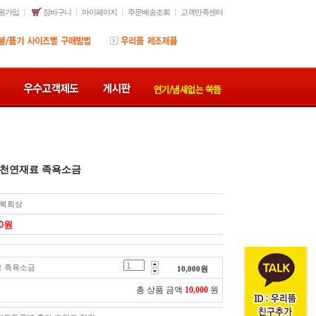
원가입
장바구니
마이페이지
주문배송조회
고객만족센터
게/천연재료 족욕소금
북희상
0
원
료 족욕소금
10,000
원
총 상품 금액
10,000
원