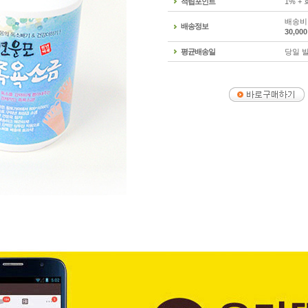
적립포인트
1% +
배송비 
배송정보
30,0
평균배송일
당일 발