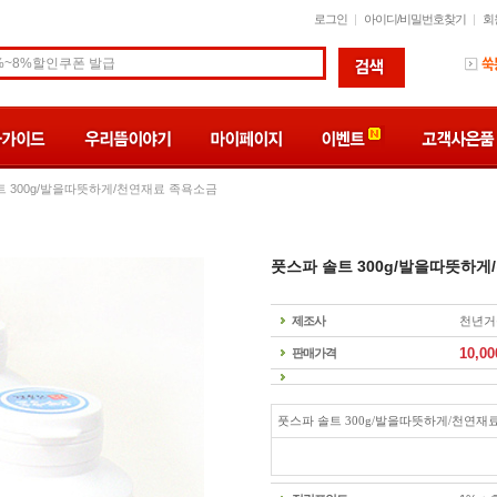
로그인
아이디/비밀번호찾기
회
트 300g/발을따뜻하게/천연재료 족욕소금
풋스파 솔트 300g/발을따뜻하
제조사
천년거
10,00
판매가격
풋스파 솔트 300g/발을따뜻하게/천연재