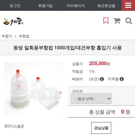
로그인
회원가입
마이페이지
최근본상품
부항기
부항컵
동방 일회용부항컵 1000개입/대건부항 흡입기 사용
255,000
상품가
원
적립금
1%
배송비
(조건)
지역별
사이즈
0
원
총 상품 금액
EO가스멸균
관심상품