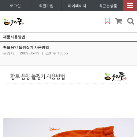
로그인
회원가입
마이페이지
최근본상품
제품사용방법
황토음양 돌찜질기 사용방법
운영자
|
2009-05-19
|
조회수 15365