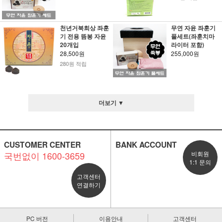
천년거북희상 좌훈
무연 자윤 좌훈기
기 전용 뜸봉 자윤
풀세트(좌훈치마
20개입
라이터 포함)
28,500원
255,000원
280원 적립
더보기 ▼
CUSTOMER CENTER
BANK ACCOUNT
국번없이 1600-3659
비회원
1:1 문의
고객센터
연결하기
PC 버전
이용안내
고객센터