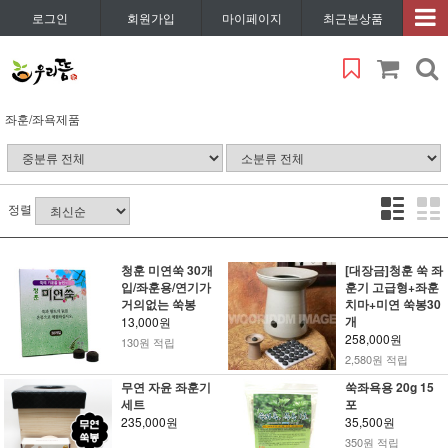
로그인
회원가입
마이페이지
최근본상품
좌훈/좌욕제품
정렬
청훈 미연쑥 30개
[대장금]청훈 쑥 좌
입/좌훈용/연기가
훈기 고급형+좌훈
거의없는 쑥봉
치마+미연 쑥봉30
개
13,000원
258,000원
130원 적립
2,580원 적립
무연 자윤 좌훈기
쑥좌욕용 20g 15
세트
포
235,000원
35,500원
350원 적립